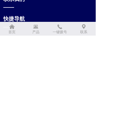
——
快捷导航
낀
뀵
끅
끇
——
首页
产品
一键拨号
联系
公司：
永生源（杭州）生物科技发展有限公司
电话：
0571-89839366
地址：
杭州市拱墅区运河万科中心B2幢501室
网站二维码
公众号
微信二维码
浙ICP备2025159654号-1