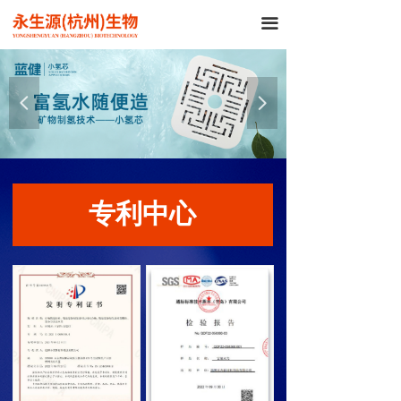
끀
넳
넲
专利中心