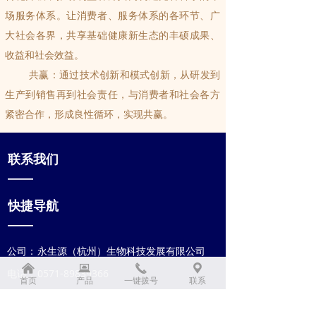
场服务体系。让消费者、服务体系的各环节、广
大社会各界，共享基础健康新生态的丰硕成果、
收益和社会效益。
共赢：通过技术创新和模式创新，从研发到
生产到销售再到社会责任，与消费者和社会各方
紧密合作，形成良性循环，实现共赢。
联系我们
——
快捷导航
——
公司：
永生源（杭州）生物科技发展有限公司
낀
뀵
끅
끇
电话：
0571-89839366
首页
产品
一键拨号
联系
地址：
杭州市拱墅区运河万科中心B2幢501室