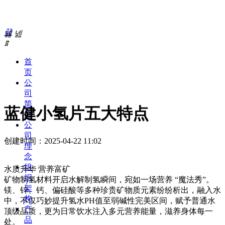
끀
넳
넲
ꁲ
首
页
公
司
简
蓝健小氢片五大特点
介
公
司
创建时间：
2025-04-22
11:02
理
念
组
水质升华 营养富矿
织
矿物制氢材料开启水解制氢瞬间，宛如一场营养 “魔法秀”。
架
镁、锌、钙、偏硅酸等多种珍贵矿物质元素纷纷析出，融入水
构
中，不仅巧妙提升氢水PH值至弱碱性完美区间，赋予普通水
产
顶级品质，更为日常饮水注入多元营养能量，滋养身体每一
品
处。