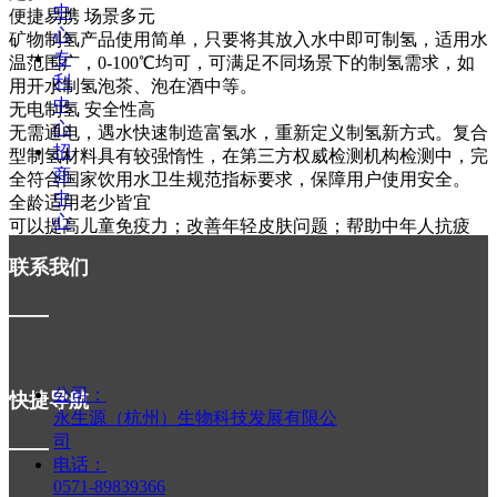
中
便捷易携 场景多元
心
矿物制氢产品使用简单，只要将其放入水中即可制氢，适用水
专
温范围广，0-100℃均可，可满足不同场景下的制氢需求，如
利
用开水制氢泡茶、泡在酒中等。
中
无电制氢 安全性高
心
无需通电，遇水快速制造富氢水，重新定义制氢新方式。复合
招
型制氢材料具有较强惰性，在第三方权威检测机构检测中，完
商
全符合国家饮用水卫生规范指标要求，保障用户使用安全。
中
全龄适用老少皆宜
心
可以提高儿童免疫力；改善年轻皮肤问题；帮助中年人抗疲
新
劳、抗氧化，改善压抑情绪；为老年人改善睡眠，改善心脑问
联系我们
闻
题。
动
技术创新升级迭代
——
态
矿物制氢是氢产业的重要制氢技术，多项国家授权发明专利，
联
并结合新材料技术实现多次升级迭代，推动了产品更新换代，
系
满足了消费者对高品质、高性能产品的需求。
我
公司：
快捷导航
们
ꄴ
前一个：
无
永生源（杭州）生物科技发展有限公
司
——
ꄲ
后一个：
无
电话：
0571-89839366